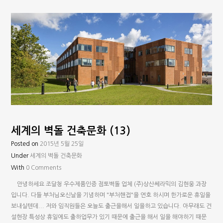
세계의 벽돌 건축문화 (13)
Posted on
2015년 5월 25일
Under
세계의 벽돌 건축문화
With
0 Comments
안녕하세요 조달청 우수제품인증 점토벽돌 업체 (주)상산쎄라믹의 김현웅 과장
입니다. 다들 부처님오신날을 기념하며 "부처핸접"을 연호 하시며 한가로운 휴일을
보내실텐데... 저와 임직원들은 오늘도 출근을해서 일을하고 있습니다. 아무래도 건
설현장 특성상 휴일에도 출하업무가 있기 때문에 출근을 해서 일을 해야하기 때문