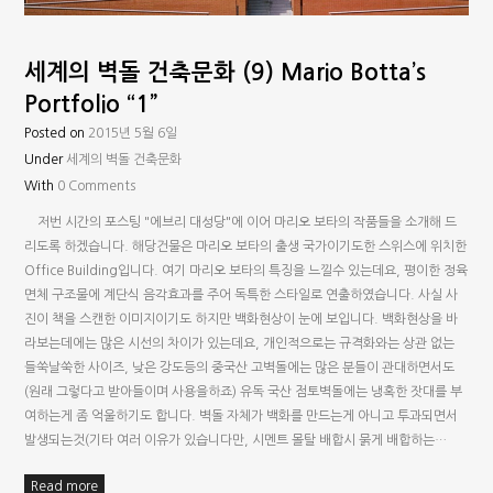
세계의 벽돌 건축문화 (9) Mario Botta’s
Portfolio “1”
Posted on
2015년 5월 6일
Under
세계의 벽돌 건축문화
With
0 Comments
저번 시간의 포스팅 "에브리 대성당"에 이어 마리오 보타의 작품들을 소개해 드
리도록 하겠습니다. 해당건물은 마리오 보타의 출생 국가이기도한 스위스에 위치한
Office Building입니다. 여기 마리오 보타의 특징을 느낄수 있는데요, 평이한 정육
면체 구조물에 계단식 음각효과를 주어 독특한 스타일로 연출하였습니다. 사실 사
진이 책을 스캔한 이미지이기도 하지만 백화현상이 눈에 보입니다. 백화현상을 바
라보는데에는 많은 시선의 차이가 있는데요, 개인적으로는 규격화와는 상관 없는
들쑥날쑥한 사이즈, 낮은 강도등의 중국산 고벽돌에는 많은 분들이 관대하면서도
(원래 그렇다고 받아들이며 사용을하죠) 유독 국산 점토벽돌에는 냉혹한 잣대를 부
여하는게 좀 억울하기도 합니다. 벽돌 자체가 백화를 만드는게 아니고 투과되면서
발생되는것(기타 여러 이유가 있습니다만, 시멘트 몰탈 배합시 묽게 배합하는…
Read more