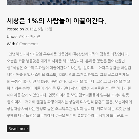
세상은 1%의 사람들이 이끌어간다.
Posted on
2015년 5월 13일
Under
관리자 매거진
With
0 Comments
안녕하십니까? 조달청 우수제품 인증업체 (주)상산쎄라믹의 김현웅 과장입니다.
오늘은 조금 쌩뚱맞은 얘기로 시작을 해보겠습니다. 흔히들 몇번은 들어봤을법
한 "세상은 소수의 괴짜들이 이끌어간다."​ 라는 말 말이죠... 아마도 동감들 하실겁
니다. 애플 창업자 스티브 잡스도, 워즈니악도 그런 괴짜였고, 그외 글로벌 인재들
의 공통점에는 이런 유별남이 숨어있다라고 생각을 합니다. 그리고 그 상상을 현실
화 시키는 능력이 이들이 가진 큰 무기일테지요. 며칠전 자료들을 스크랩 하다가 한
이미지를 찾게 되었습니다. 언뜻 이미지를 보면 점토벽돌들이 일부분 조적이 된듯
한 이미지...거기에 랜덤형 파장이미지는 상당히 디자인적 감흥도 물론, 보는이에게
상상력을 자극하는 완성도 높은 오브젝트란 생각이 듭니다. 뒤로 비치는 흐릿한 실
루엣의 나무 느낌은 보는이에게 주목을 받기에 충분하다라는 생각이 드는군요.…
Read more