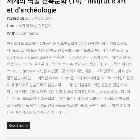
세계의 벽돌 건축문화 (14) – Institut d’art
et d’archéologie
Posted on
2015년 5월 29일
Under
세계의 벽돌 건축문화
With
0 Comments
안녕하세요 조달청우수제품인증 점토벽돌업체 (주)상산쎄라믹의 김현웅 과장입니
다. 오늘 소개해드릴 세계의 벽돌 건축문화 건물은 프랑스 파리에 위치한 Institut
d'art et d'archéologie라는 건물입니다. 소와소와~~~프랑스어라 해석도 잘 못
하겠네요. 영어도 골아픈데 프랑스어까지는 정말 자신없습니다. ㅎ 프랑스 아키텍
트 Paul Bigot이 디자인한 이건물...굳이 해석하면 예술 고고학 연구소...뭐 이정도
될듯싶습니다만... 어쨋건 이 Paul Bigot은 고대 로마시대를 석고로 스케일화한것
이 유명하다고 말씀드리고 싶습니다. 보통 설계를할때, 이런 건물은 건물 자체보
다는 세부적인 디테일에 더 긴시간과 정성을 쏟아붇는다라는 느낌을 받습니다. 이
는 현대의 모듈화된 건축공법과는 다른 표현방식이 될것입니다. 정성스런 벽돌의
조적 공법은 둘째치더라도 건축 구조물에 조형미술과, 공예 미술의 기막힌 혼합이
더욱 매력적으로 느껴지기만 합니다.…
Read more