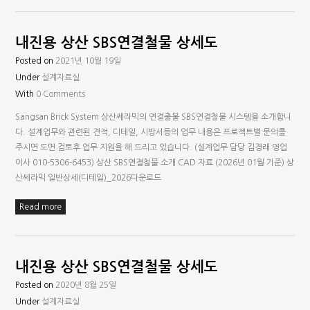
내진용 상산 SBS연결철물 상세도
Posted on
2021년 10월 19일
Under
설계자료실
With
0 Comments
Sangsan Brick System 상산쎄라믹의 연결출물 SBS연결철물 시스템을 소개합니
다. 설계업무와 관련된 견적, 디테일, 시방서등의 업무 내용은 프로젝트별 문의를
주시면 도면 검토후 업무 지원을 해 드리고 있습니다. (설계업무 담당 김경래 영업
이사 010-5306-6453) 상산 SBS연결철물 소개 CAD 자료 (2026년 01월 기준) 상
산쎄라믹 일반상세(디테일)_2026다운로드
Read more
내진용 상산 SBS연결철물 상세도
Posted on
2020년 8월 25일
Under
설계자료실