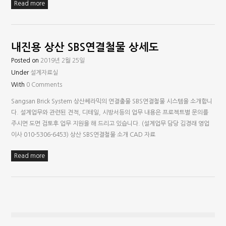
Read more
내진용 상산 SBS연결철물 상세도
Posted on
2019년 2월 25일
Under
설계자료실
With
0 Comments
Sangsan Brick System 상산쎄라믹의 연결출물 SBS연결철물 시스템을 소개합니
다. 설계업무와 관련된 견적, 디테일, 시방서등의 업무 내용은 프로젝트별 문의를
주시면 도면 검토후 업무 지원을 해 드리고 있습니다. (설계업무 담당 김경래 영업
이사 010-5306-6453) 상산 SBS연결철물 소개 CAD 자료
Read more