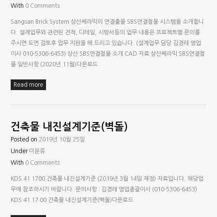
With
0 Comments
Sangsan Brick System 상산쎄라믹의 연결출물 SBS연결철물 시스템을 소개합니
다. 설계업무와 관련된 견적, 디테일, 시방서등의 업무 내용은 프로젝트별 문의를
주시면 도면 검토후 업무 지원을 해 드리고 있습니다. (설계업무 담당 김경래 영업
이사 010-5306-6453) 상산 SBS연결철물 소개 CAD 자료 상산쎄라믹 SBS연결철
물 일반사항 (2020년 11월)다운로드
Read more
건축물 내진설계기준(벽돌)
Posted on
2019년 10월 25일
Under
미분류
With
0 Comments
KDS 41 1700 건축물 내진설계기준 (2019년 3월 14일 재정) 자료입니다. 해당업
무에 참조하시기 바랍니다. 문의사항 : 김경래 영업총괄이사 (010-5306-6453)
KDS 41 17 00 건축물 내진설계기준(벽돌)다운로드