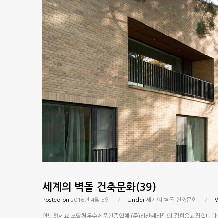
세계의 벽돌 건축문화(39)
Posted on
2016년 4월 5일
/
Under
세계의 벽돌 건축문화
/
안녕하세요 조달청우수제품인증업체 (주)상산쎄라믹의 김현웅과장입니다. 오늘 소