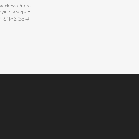
goslovskiy Project
지만 연미색 계열의 제품
의 심리적인 안정 부