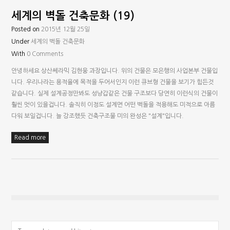
세계의 벽돌 건축문화 (19)
Posted on
2015년 12월 25일
Under
세계의 벽돌 건축문화
With
0 Comments
안녕하세요 상산쎄라믹 김현웅 과장입니다. 위의 건물은 모은행의 사업본부 건물입
니다. 우리나라는 용적율에 목적을 두어서인지 이런 큐브형 건물을 보기가 힘든것
같습니다. 실제 설계공정만봐도 성냥갑같은 건물 구조보다 당연히 이런식의 건물이
훨씬 멋이 있을겁니다. 솔직히 이정도 설계면 어떤 벽돌을 적용해도 미적으로 아름
다워 보일겁니다. 늘 강조했듯 건축구조물 미의 완성은 "설계"입니다.
Read more