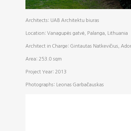
​Architects: UAB Architektu biuras
Location: Vanagupės gatvė, Palanga, Lithuania
Architect in Charge: Gintautas Natkevičius, Adom
Area: 253.0 sqm
Project Year: 2013
Photographs: Leonas Garbačauskas