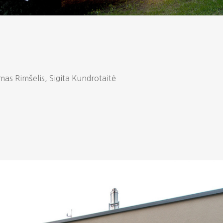
as Rimšelis, Sigita Kundrotaitė