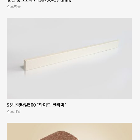
상산 핑크토석 / 190×90×57 (mm)
점토벽돌
SS브릭타일500 “와이드 크리미”
점토타일