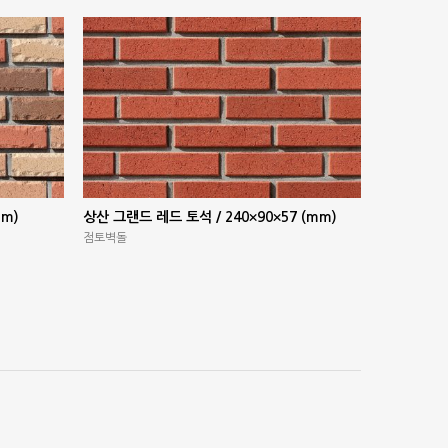
mm)
상산 그랜드 레드 토석 / 240×90×57 (mm)
점토벽돌