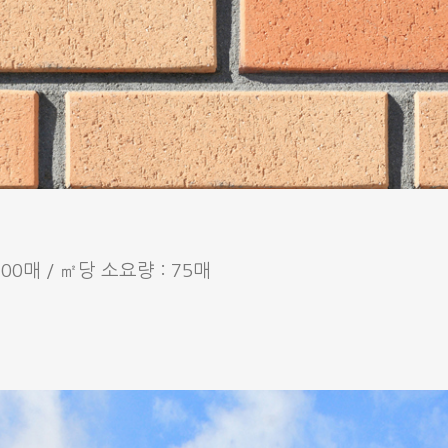
,300매 / ㎡당 소요량 : 75매