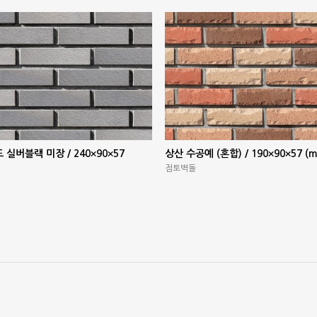
 실버블랙 미장 / 240×90×57
상산 수공예 (혼합) / 190×90×57 (
점토벽돌