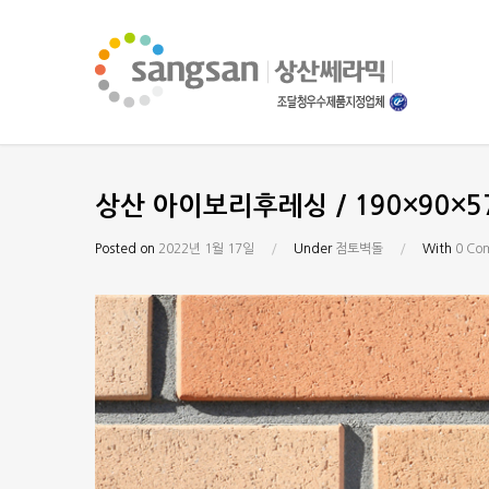
상산 아이보리후레싱 / 190×90×57
Posted on
2022년 1월 17일
/
Under
점토벽돌
/
With
0 Co