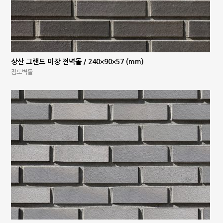
상산 그랜드 미장 전벽돌 / 240×90×57 (mm)
점토벽돌