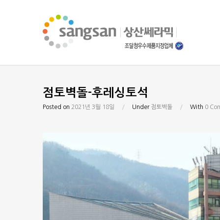
점토벽돌-후레싱토석
Posted on
2021년 3월 18일
/
Under
점토벽돌
/
With
0 Co