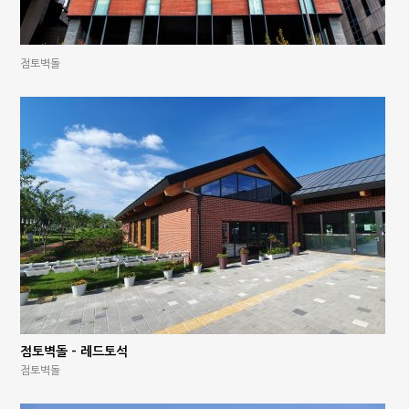
점토벽돌
점토벽돌 – 레드토석
점토벽돌