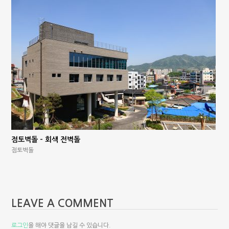
점토벽돌 – 회색 전벽돌
점토벽돌
LEAVE A COMMENT
로그인
을 해야 댓글을 남길 수 있습니다.