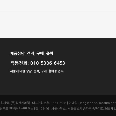
제품상담, 견적, 구매, 출하
직통전화: 010-5306-6453
제품에 대한 상담, 견적, 구매, 출하등 업무.
회사명: (주)상산쎄라믹 | 대표전화번호: 1661-7586 | 이메일 : sangsanbrick@daum.net
충청북도 진천군 덕산면 귀농1길 121-46 | 서울사무소 : 서울특별시 송파구 송파대로 260 제