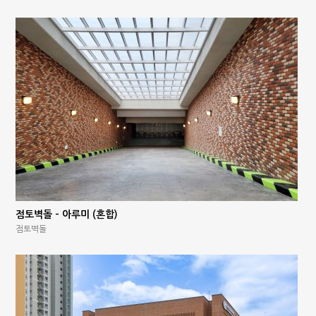
점토벽돌 – 아루미 (혼합)
점토벽돌