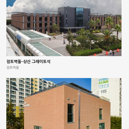
점토벽돌-상산 그레이토석
점토벽돌