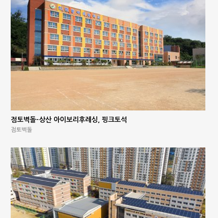
점토벽돌-상산 아이보리후레싱, 핑크토석
점토벽돌