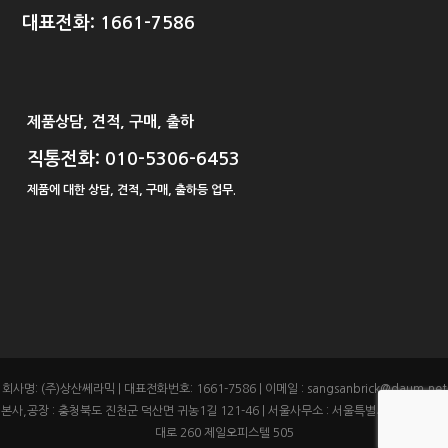
대표전화: 1661-7586
제품상담, 견적, 구매, 출하
직통전화: 010-5306-6453
제품에 대한 상담, 견적, 구매, 출하등 업무.
회사명: (주)상산쎄라믹 | 대표전화번호: 1661-7586 | 이메일 : sangsanbrick@daum.net
본사,공장 : 충청북도 진천군 덕산면 귀농1길 121-46 | 서울사무소 : 서울특별시 송파구 송파
대로 260 제일오피스텔 505